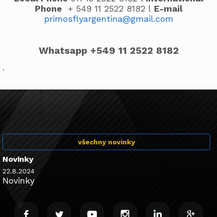
Phone
+ 549 11 2522 8182 l
E-mail
primosflyargentina@gmail.com
Whatsapp +549 11 2522 8182
.
všechny novinky
Novinky
22.8.2024
Novinky
.
.
.
.
.
.